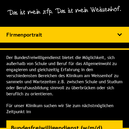
Firmenportrait
Machen Sie das Klinikum am Weissenhof, Zentrum für
Psychiatrie in Weinsberg auch zu Ihrem Ding und starten Sie
Der Bundesfreiwilligendienst bietet die Möglichkeit, sich
bei uns voll durch!
außerhalb von Schule und Beruf für das Allgemeinwohl zu
In unserem psychiatrischen Krankenhaus werden in sieben
engagieren und gleichzeitig Erfahrung in den
eigenständigen Kliniken verschiedener Fachrichtungen an
verschiedensten Bereichen des Klinikum am Weissenhof zu
sieben Standorten jährlich rund 17.000 Patient*innen
sammeln und Wartezeiten z.B. zwischen Schule und Studium
stationär, tagesklinisch und ambulant behandelt. Mit rund
oder Berufsausbildung sinnvoll zu überbrücken oder sich
1.650 Mitarbeitenden ist das Klinikum einer der größten
beruflich zu orientieren.
Arbeitgeber der Region Heilbronn-Franken. Das Klinikum
am Weissenhof ist als Akademisches Lehrkrankenhaus der
Für unser Klinikum suchen wir Sie zum nächstmöglichen
Universität Heidelberg anerkannt und in die Lehre im Fach
Zeitpunkt im
Psychiatrie und Psychotherapie der Medizinischen Fakultät
eingebunden.
Bundesfreiwilligendienst (w/m/d)